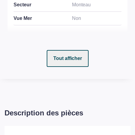
Secteur
Monteau
Vue Mer
Non
ASPECTS FINANCIERS
Tout afficher
Prix
358900 EUR
Bien soumis à
Non
l'encadrement des
loyers
Taxe Foncière
1621 EUR
Description des pièces
COPROPRIÉTÉ