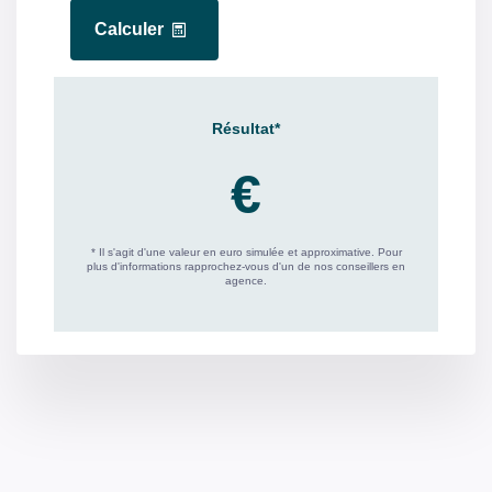
PUBLICITÉ
Biens d'exception
Non
CLASSES DPE/GES
Montant estimé des dépenses annuelles d'énergie pour
un usage standard entre 1110€ et 1590€. indexées aux
années 2021,2022 et 2023 (abonnement compris).