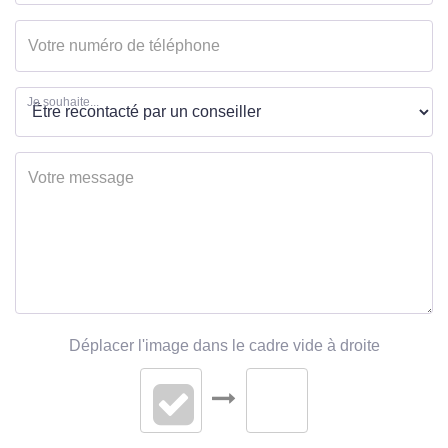
AUTRES
Je souhaite...
Ascenseur
Non
Cave(s)
1
Grenier
Non
Nombre de terrasses
1
Nombre garages/Box
1
Déplacer l'image dans le cadre vide à droite
Piscine
Oui
Sous-sol
Oui