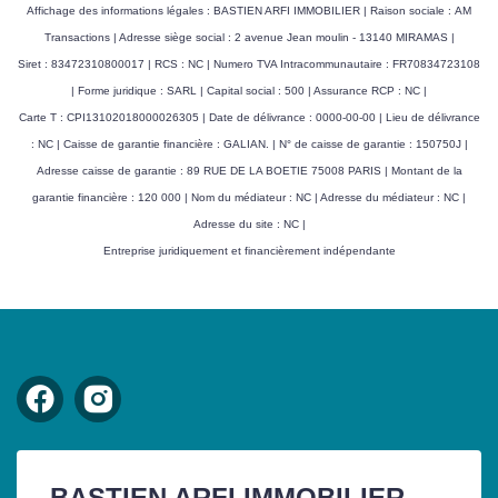
Affichage des informations légales : BASTIEN ARFI IMMOBILIER | Raison sociale : AM
Transactions | Adresse siège social : 2 avenue Jean moulin - 13140 MIRAMAS |
Siret : 83472310800017 | RCS : NC | Numero TVA Intracommunautaire : FR70834723108
| Forme juridique : SARL | Capital social : 500 | Assurance RCP : NC |
Carte T : CPI13102018000026305 | Date de délivrance : 0000-00-00 | Lieu de délivrance
: NC | Caisse de garantie financière : GALIAN. | N° de caisse de garantie : 150750J |
Adresse caisse de garantie : 89 RUE DE LA BOETIE 75008 PARIS | Montant de la
garantie financière : 120 000 | Nom du médiateur : NC | Adresse du médiateur : NC |
Adresse du site : NC |
Entreprise juridiquement et financièrement indépendante
BASTIEN ARFI IMMOBILIER