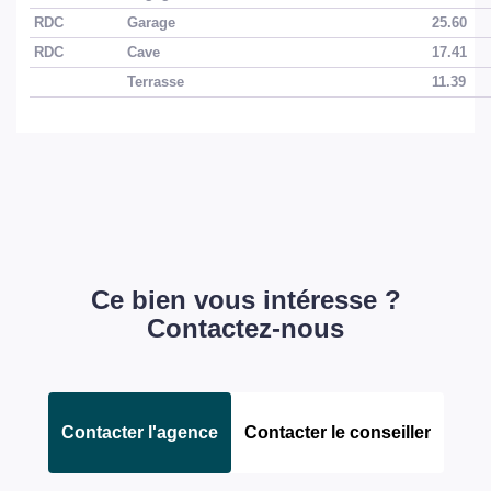
RDC
Garage
25.60
Année construction
1984
RDC
Cave
17.41
Forme Toiture
Toit pente
Terrasse
11.39
Neuf - Ancien
Ancien
Etat général
Moyen
Vis à Vis
Oui
Etat extérieur
Bon
Ce bien vous intéresse ?
Contactez-nous
Fenêtres
Mixte Bois - PVC
Volets
PVC Roulant
Contacter l'agence
Contacter le conseiller
INTÉRIEUR