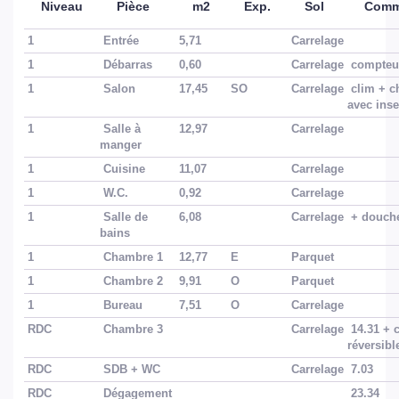
Niveau
Pièce
m2
Exp.
Sol
Comm
Bien en copropriété
Non
1
Entrée
5,71
Carrelage
1
Débarras
0,60
Carrelage
compteur
SURFACES
1
Salon
17,45
SO
Carrelage
clim + c
avec ins
1
Salle à
12,97
Carrelage
Surface
85 m2
manger
1
Cuisine
11,07
Carrelage
Surface séjour
30.42 m2
1
W.C.
0,92
Carrelage
1
Salle de
6,08
Carrelage
+ douch
Surface terrain
518 m2
bains
1
Chambre 1
12,77
E
Parquet
Surface terrasse
21.39 m2
1
Chambre 2
9,91
O
Parquet
1
Bureau
7,51
O
Carrelage
EXTÉRIEUR
RDC
Chambre 3
Carrelage
14.31 + 
réversib
RDC
SDB + WC
Carrelage
7.03
Jardin
Oui
RDC
Dégagement
23.34