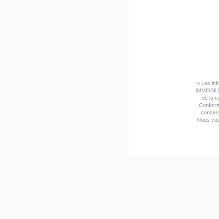
« Les inf
IMMOBILIE
de la r
Conformé
concern
Nous vous