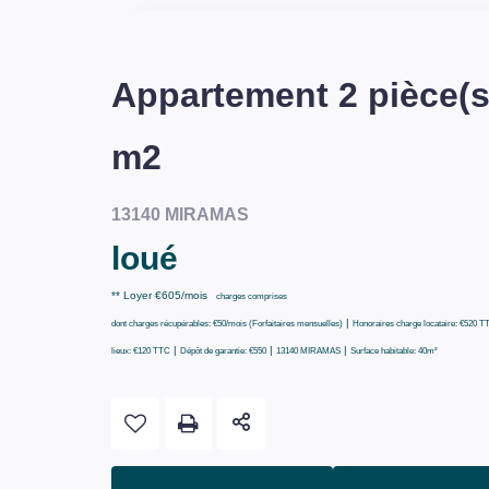
Appartement 2 pièce(s
m2
13140 MIRAMAS
loué
**
Loyer €605/mois
charges comprises
|
dont charges récupérables: €50/mois (Forfaitaires mensuelles)
Honoraires charge locataire: €520 T
|
|
|
lieux: €120 TTC
Dépôt de garantie: €550
13140 MIRAMAS
Surface habitable: 40m²