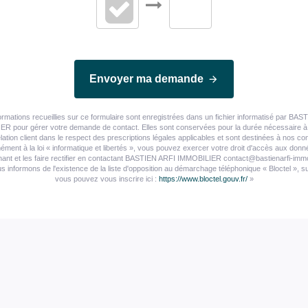
Envoyer ma demande
ormations recueillies sur ce formulaire sont enregistrées dans un fichier informatisé par BA
R pour gérer votre demande de contact. Elles sont conservées pour la durée nécessaire à 
elation client dans le respect des prescriptions légales applicables et sont destinées à nos con
ment à la loi « informatique et libertés », vous pouvez exercer votre droit d'accès aux don
ant et les faire rectifier en contactant BASTIEN ARFI IMMOBILIER contact@bastienarfi-immobi
 informons de l'existence de la liste d'opposition au démarchage téléphonique « Bloctel », su
vous pouvez vous inscrire ici :
https://www.bloctel.gouv.fr/
»