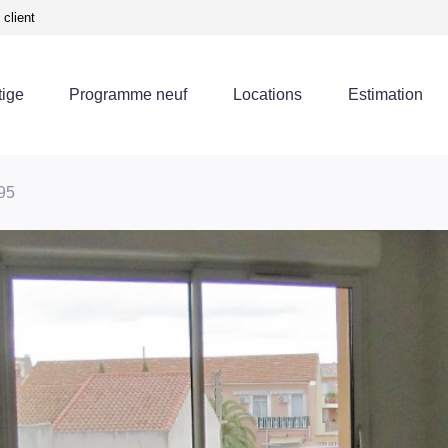
client
tige
Programme neuf
Locations
Estimation
 95