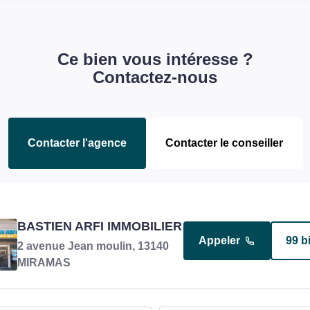
Ce bien vous intéresse ?
Contactez-nous
Contacter l'agence
Contacter le conseiller
BASTIEN ARFI IMMOBILIER
BLAISE PRISCILLA
Appeler
4 b
Appeler
99 b
2 avenue Jean moulin, 13140
Négociatrice en charge du bien
MIRAMAS