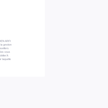
STIEN ARFI
la gestion
seillers
nées vous
lier.fr.
r laquelle