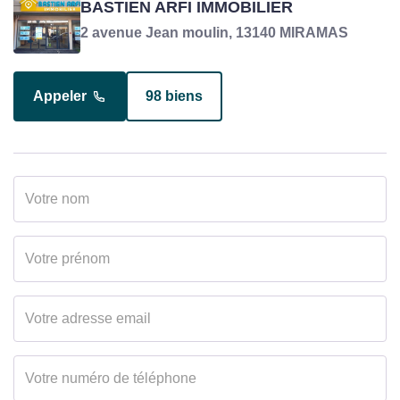
TEHAR SAM
BASTIEN ARFI IMMOBILIER
Négociateur en charge du bien
2 avenue Jean moulin, 13140 MIRAMAS
Appeler
98 biens
Appeler
8 biens