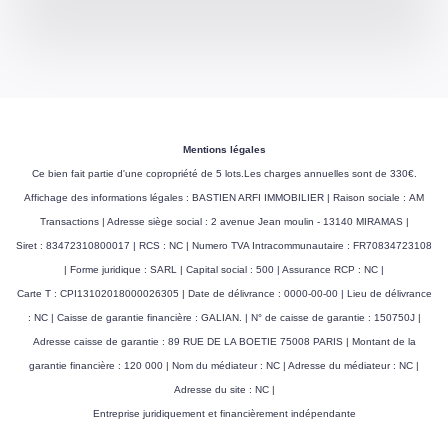
Mentions légales
Ce bien fait partie d'une copropriété de 5 lots.Les charges annuelles sont de 330€.
Affichage des informations légales : BASTIEN ARFI IMMOBILIER | Raison sociale : AM
Transactions | Adresse siège social : 2 avenue Jean moulin - 13140 MIRAMAS |
Siret : 83472310800017 | RCS : NC | Numero TVA Intracommunautaire : FR70834723108
| Forme juridique : SARL | Capital social : 500 | Assurance RCP : NC |
Carte T : CPI13102018000026305 | Date de délivrance : 0000-00-00 | Lieu de délivrance
: NC | Caisse de garantie financière : GALIAN. | N° de caisse de garantie : 150750J |
Adresse caisse de garantie : 89 RUE DE LA BOETIE 75008 PARIS | Montant de la
garantie financière : 120 000 | Nom du médiateur : NC | Adresse du médiateur : NC |
Adresse du site : NC |
Entreprise juridiquement et financièrement indépendante