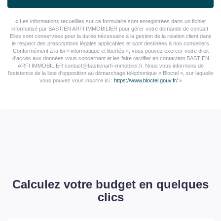
« Les informations recueillies sur ce formulaire sont enregistrées dans un fichier
informatisé par BASTIEN ARFI IMMOBILIER pour gérer votre demande de contact.
Elles sont conservées pour la durée nécessaire à la gestion de la relation client dans
le respect des prescriptions légales applicables et sont destinées à nos conseillers
Conformément à la loi « informatique et libertés », vous pouvez exercer votre droit
d'accès aux données vous concernant et les faire rectifier en contactant BASTIEN
ARFI IMMOBILIER contact@bastienarfi-immobilier.fr. Nous vous informons de
l'existence de la liste d'opposition au démarchage téléphonique « Bloctel », sur laquelle
vous pouvez vous inscrire ici :
https://www.bloctel.gouv.fr/
»
Calculez votre budget en quelques
clics