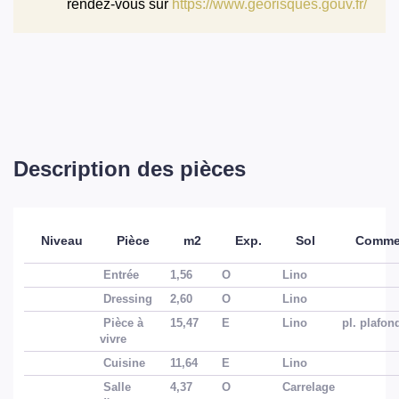
rendez-vous sur
https://www.georisques.gouv.fr/
Description des pièces
Niveau
Pièce
m2
Exp.
Sol
Commen
Entrée
1,56
O
Lino
Dressing
2,60
O
Lino
Pièce à
15,47
E
Lino
pl. plafon
vivre
Cuisine
11,64
E
Lino
Salle
4,37
O
Carrelage