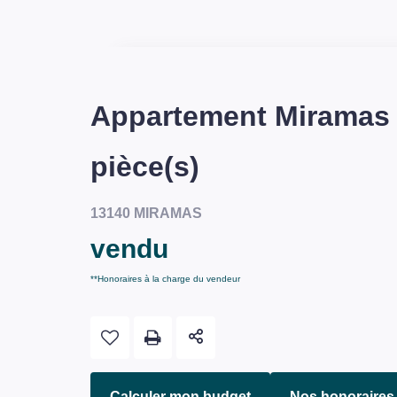
Appartement Miramas
pièce(s)
13140 MIRAMAS
vendu
**
Honoraires à la charge du vendeur
Calculer mon budget
Nos honoraires