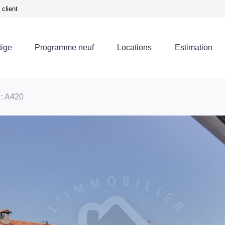
client
tige
Programme neuf
Locations
Estimation
 : A420