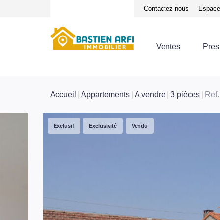
Notre équipe
Avis clients
Contactez-nous
Espace 
Ventes
Pres
Accueil
Appartements
A vendre
3 pièces
Ref.
Exclusif
Exclusivité
Vendu