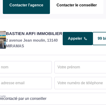
Contacter l'agence
Contacter le conseiller
YOUNG RACHEL
BASTIEN ARFI IMMOBILIER
Appeler
4 b
Appeler
99 b
Responsable transaction en
2 avenue Jean moulin, 13140
charge du bien
MIRAMAS
aite...