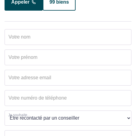
Appeler
99 biens
Appeler
14 biens
Je souhaite...