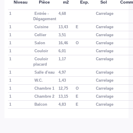
Niveau
Pièce
m2
Exp.
Sol
Comme
1
Entrée -
4,68
Carrelage
Dégagement
1
Cuisine
13,43
E
Carrelage
1
Cellier
3,51
Carrelage
1
Salon
16,46
O
Carrelage
1
Couloir
6,01
Carrelage
1
Couloir
1,17
Carrelage
placard
1
Salle d'eau
4,97
Carrelage
1
W.C.
1,43
Carrelage
1
Chambre 1
12,75
O
Carrelage
1
Chambre 2
13,15
E
Carrelage
1
Balcon
4,83
E
Carrelage