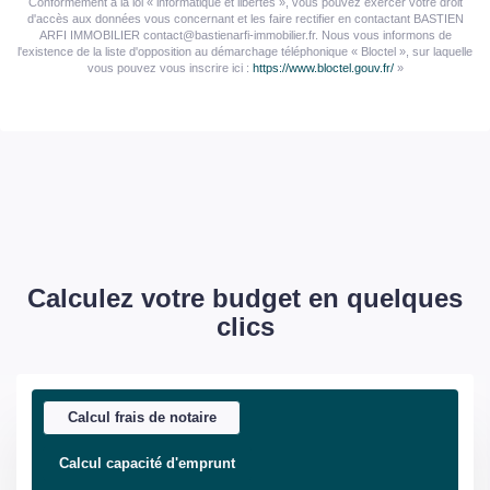
Conformément à la loi « informatique et libertés », vous pouvez exercer votre droit
d'accès aux données vous concernant et les faire rectifier en contactant BASTIEN
ARFI IMMOBILIER contact@bastienarfi-immobilier.fr. Nous vous informons de
l'existence de la liste d'opposition au démarchage téléphonique « Bloctel », sur laquelle
vous pouvez vous inscrire ici :
https://www.bloctel.gouv.fr/
»
Calculez votre budget en quelques
clics
Calcul frais de notaire
Calcul capacité d'emprunt