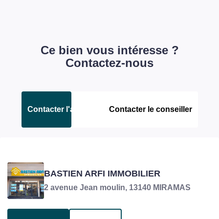
Ce bien vous intéresse ?
Contactez-nous
Contacter l'agence
Contacter le conseiller
ARFI VICTORIN
BASTIEN ARFI IMMOBILIER
Responsable transaction en charge du bien
2 avenue Jean moulin, 13140 MIRAMAS