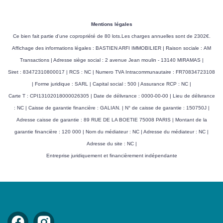
Mentions légales
Ce bien fait partie d'une copropriété de 80 lots.Les charges annuelles sont de 2302€.
Affichage des informations légales : BASTIEN ARFI IMMOBILIER | Raison sociale : AM
Transactions | Adresse siège social : 2 avenue Jean moulin - 13140 MIRAMAS |
Siret : 83472310800017 | RCS : NC | Numero TVA Intracommunautaire : FR70834723108
| Forme juridique : SARL | Capital social : 500 | Assurance RCP : NC |
Carte T : CPI13102018000026305 | Date de délivrance : 0000-00-00 | Lieu de délivrance
: NC | Caisse de garantie financière : GALIAN. | N° de caisse de garantie : 150750J |
Adresse caisse de garantie : 89 RUE DE LA BOETIE 75008 PARIS | Montant de la
garantie financière : 120 000 | Nom du médiateur : NC | Adresse du médiateur : NC |
Adresse du site : NC |
Entreprise juridiquement et financièrement indépendante