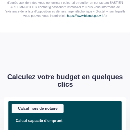
d'accès aux données vous concernant et les faire rectifier en contactant BASTIEN
ARFI IMMOBILIER contact@bastienarfi-immobilier.fr. Nous vous informons de
l'existence de la liste d'opposition au démarchage téléphonique « Bloctel », sur laquelle
vous pouvez vous inscrire ici :
https://www.bloctel.gouv.fr/
»
Calculez votre budget en quelques
clics
Calcul frais de notaire
Calcul capacité d'emprunt