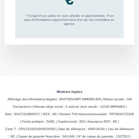
Mentions légales
Affichage des informations légales : BASTIEN ARFI IMMOBILIER | Raison sociale : AM
Transactions | Adresse siège social : 2 avenue Jean moulin - 13140 MIRAMAS |
Siret : 83472310800017 | RCS : NC | Numero TVA Intracommunautaire : FR70834723108
| Forme juridique : SARL | Capital social : 500 | Assurance RCP : NC |
Carte T : CPI13102018000026305 | Date de délivrance : 0000-00-00 | Lieu de délivrance
: NC | Caisse de garantie financière : GALIAN. | N° de caisse de garantie : 150750J |