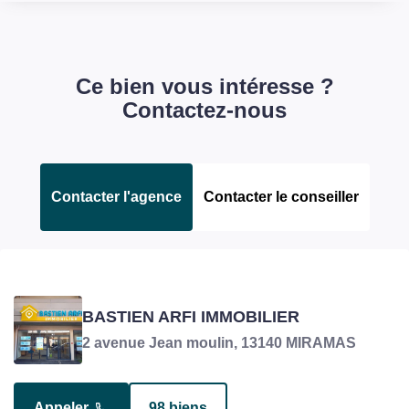
Ce bien vous intéresse ?
Contactez-nous
Contacter l'agence
Contacter le conseiller
TEHAR SAM
BASTIEN ARFI IMMOBILIER
Négociateur en charge du bien
2 avenue Jean moulin, 13140 MIRAMAS
Appeler
98 biens