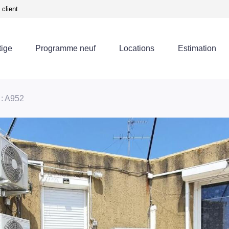
client
tige
Programme neuf
Locations
Estimation
 : A952