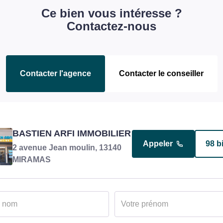
Ce bien vous intéresse ?
Contactez-nous
Contacter l'agence
Contacter le conseiller
ARFI VICTORIN
BASTIEN ARFI IMMOBILIER
Appeler
15 b
Appeler
98 b
Responsable transaction en
2 avenue Jean moulin, 13140
charge du bien
MIRAMAS