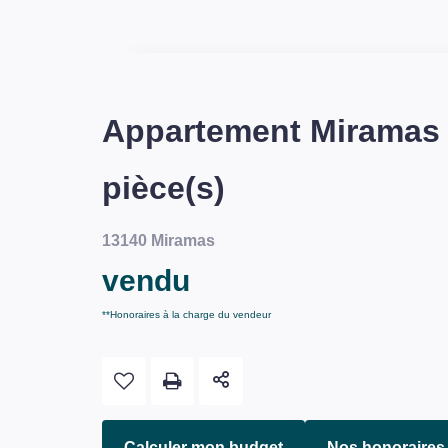
Appartement Miramas
pièce(s)
13140 Miramas
vendu
**
Honoraires à la charge du vendeur
Calculer mon budget
Nos honoraires