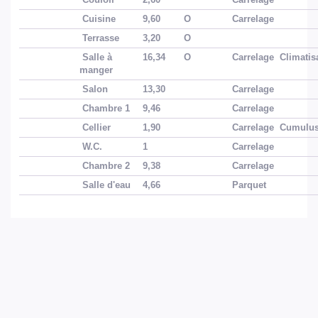
Cuisine
9,60
O
Carrelage
Terrasse
3,20
O
Salle à
16,34
O
Carrelage
Climatis
manger
Salon
13,30
Carrelage
Chambre 1
9,46
Carrelage
Cellier
1,90
Carrelage
Cumulu
W.C.
1
Carrelage
Chambre 2
9,38
Carrelage
Salle d'eau
4,66
Parquet