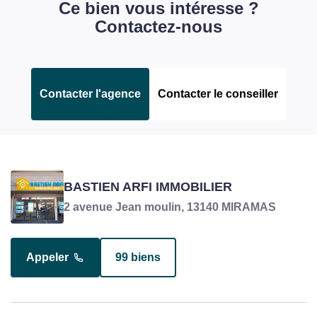
Ce bien vous intéresse ?
Contactez-nous
Contacter l'agence
Contacter le conseiller
SAINT-MARTIN RUDY
BASTIEN ARFI IMMOBILIER
Négociateur en charge du bien
2 avenue Jean moulin, 13140 MIRAMAS
Appeler
99 biens
Appeler
10 biens