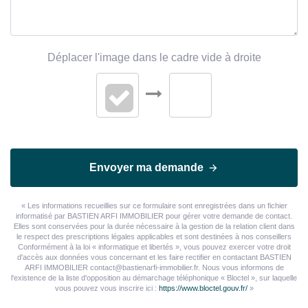
Déplacer l'image dans le cadre vide à droite
Envoyer ma demande
« Les informations recueillies sur ce formulaire sont enregistrées dans un fichier
informatisé par BASTIEN ARFI IMMOBILIER pour gérer votre demande de contact.
Elles sont conservées pour la durée nécessaire à la gestion de la relation client dans
le respect des prescriptions légales applicables et sont destinées à nos conseillers
Conformément à la loi « informatique et libertés », vous pouvez exercer votre droit
d'accès aux données vous concernant et les faire rectifier en contactant BASTIEN
ARFI IMMOBILIER contact@bastienarfi-immobilier.fr. Nous vous informons de
l'existence de la liste d'opposition au démarchage téléphonique « Bloctel », sur laquelle
vous pouvez vous inscrire ici :
https://www.bloctel.gouv.fr/
»