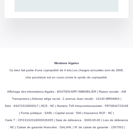
Mentions légales
Ce bien fait partie d'une copropriété de 4 lots.Les charges annuelles sont de 280€.
Une procédure est en cours contre le syndic de copropriété.
Affichage des informations légales : BASTIEN ARFI IMMOBILIER | Raison sociale : AM
Transactions | Adresse siège social : 2 avenue Jean moulin - 13140 MIRAMAS |
Siret : 83472310800017 | RCS : NC | Numero TVA Intracommunautaire : FR70834723108
| Forme juridique : SARL | Capital social : 500 | Assurance RCP : NC |
Carte T : CPI13102018000026305 | Date de délivrance : 0000-00-00 | Lieu de délivrance
: NC | Caisse de garantie financière : GALIAN. | N° de caisse de garantie : 150750J |