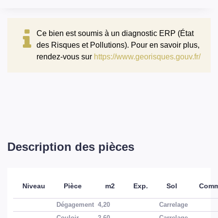
Ce bien est soumis à un diagnostic ERP (État
des Risques et Pollutions). Pour en savoir plus,
rendez-vous sur
https://www.georisques.gouv.fr/
Description des pièces
Niveau
Pièce
m2
Exp.
Sol
Comm
Dégagement
4,20
Carrelage
Couloir
2,60
Carrelage