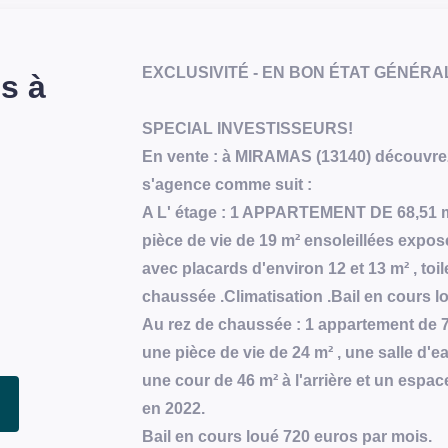
EXCLUSIVITÉ - EN BON ÉTAT GÉNÉRA
s à
SPECIAL INVESTISSEURS!
En vente : à MIRAMAS (13140) découvrez 
s'agence comme suit :
A L' étage : 1 APPARTEMENT DE 68,51 m²
pièce de vie de 19 m² ensoleillées expos
avec placards d'environ 12 et 13 m² , toile
chaussée .Climatisation .Bail en cours l
Au rez de chaussée : 1 appartement de 7
une pièce de vie de 24 m² , une salle d'e
une cour de 46 m² à l'arrière et un espace
en 2022.
Bail en cours loué 720 euros par mois.