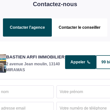
Contactez-nous
Contacter l'agence
Contacter le conseiller
ARFI VICTORIN
BASTIEN ARFI IMMOBILIER
Appeler
14 b
Appeler
99 b
Responsable transaction en
2 avenue Jean moulin, 13140
charge du bien
MIRAMAS