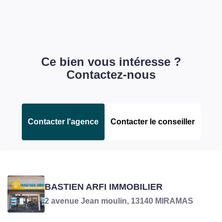
Ce bien vous intéresse ?
Contactez-nous
Contacter l'agence
Contacter le conseiller
GONALONS ANTHONY
BASTIEN ARFI IMMOBILIER
Négociateur en charge du bien
2 avenue Jean moulin, 13140 MIRAMAS