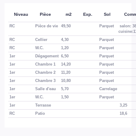
Niveau
Pièce
m2
Exp.
Sol
Comm
RC
Pièce de vie
49,50
Parquet
salon: 3
cuisine:
RC
Cellier
4,30
Parquet
RC
W.C.
1,20
Parquet
1er
Dégagement
6,50
Parquet
1er
Chambre 1
14,20
Parquet
1er
Chambre 2
11,20
Parquet
1er
Chambre 3
10,80
Parquet
1er
Salle d'eau
5,70
Carrelage
1er
W.C.
1,50
Parquet
1er
Terrasse
3,25
RC
Patio
18,6