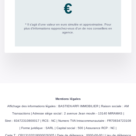
Mentions légales
Affichage des informations légales : BASTIEN ARFI IMMOBILIER | Raison sociale : AM
Transactions | Adresse siège social : 2 avenue Jean moulin - 13140 MIRAMAS |
Siret : 83472310800017 | RCS : NC | Numero TVA Intracommunautaire : FR70834723108
| Forme juridique : SARL | Capital social : 500 | Assurance RCP : NC |
Carte T : CPI13102018000026305 | Date de délivrance : 0000-00-00 | Lieu de délivrance