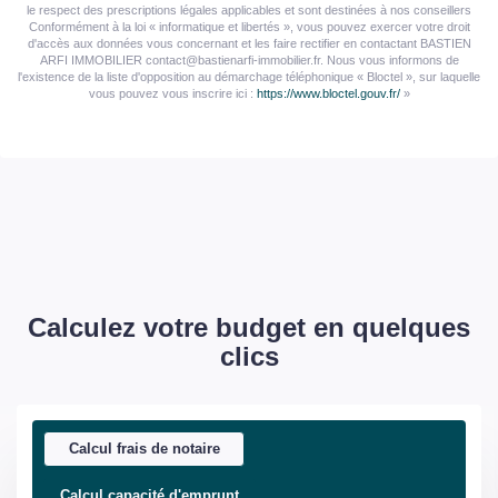
le respect des prescriptions légales applicables et sont destinées à nos conseillers
Conformément à la loi « informatique et libertés », vous pouvez exercer votre droit
d'accès aux données vous concernant et les faire rectifier en contactant BASTIEN
ARFI IMMOBILIER contact@bastienarfi-immobilier.fr. Nous vous informons de
l'existence de la liste d'opposition au démarchage téléphonique « Bloctel », sur laquelle
vous pouvez vous inscrire ici :
https://www.bloctel.gouv.fr/
»
Calculez votre budget en quelques
clics
Calcul frais de notaire
Calcul capacité d'emprunt