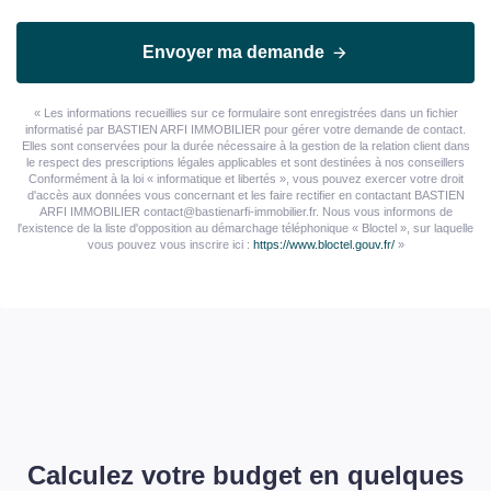
Envoyer ma demande
« Les informations recueillies sur ce formulaire sont enregistrées dans un fichier
informatisé par BASTIEN ARFI IMMOBILIER pour gérer votre demande de contact.
Elles sont conservées pour la durée nécessaire à la gestion de la relation client dans
le respect des prescriptions légales applicables et sont destinées à nos conseillers
Conformément à la loi « informatique et libertés », vous pouvez exercer votre droit
d'accès aux données vous concernant et les faire rectifier en contactant BASTIEN
ARFI IMMOBILIER contact@bastienarfi-immobilier.fr. Nous vous informons de
l'existence de la liste d'opposition au démarchage téléphonique « Bloctel », sur laquelle
vous pouvez vous inscrire ici :
https://www.bloctel.gouv.fr/
»
Calculez votre budget en quelques