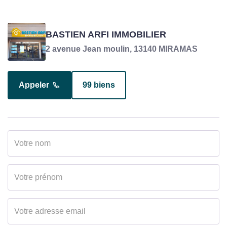
SAINT-MARTIN RUDY
BASTIEN ARFI IMMOBILIER
Négociateur en charge du bien
2 avenue Jean moulin, 13140 MIRAMAS
Appeler
99 biens
Appeler
10 biens