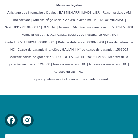
Mentions légales
Affichage des informations légales : BASTIEN ARFI IMMOBILIER | Raison sociale : AM
Transactions | Adresse siège social : 2 avenue Jean moulin - 13140 MIRAMAS |
Siret : 83472310800017 | RCS : NC | Numero TVA Intracommunautaire : FR70834723108
| Forme juridique : SARL | Capital social : 500 | Assurance RCP : NC |
Carte T : CPI13102018000026305 | Date de délivrance : 0000-00-00 | Lieu de délivrance
: NC | Caisse de garantie financière : GALIAN. | N° de caisse de garantie : 150750J |
Adresse caisse de garantie : 89 RUE DE LA BOETIE 75008 PARIS | Montant de la
garantie financière : 120 000 | Nom du médiateur : NC | Adresse du médiateur : NC |
Adresse du site : NC |
Entreprise juridiquement et financièrement indépendante