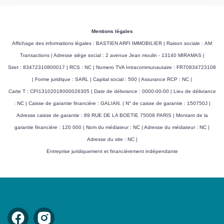
Mentions légales
Affichage des informations légales : BASTIEN ARFI IMMOBILIER | Raison sociale : AM
Transactions | Adresse siège social : 2 avenue Jean moulin - 13140 MIRAMAS |
Siret : 83472310800017 | RCS : NC | Numero TVA Intracommunautaire : FR70834723108
| Forme juridique : SARL | Capital social : 500 | Assurance RCP : NC |
Carte T : CPI13102018000026305 | Date de délivrance : 0000-00-00 | Lieu de délivrance
: NC | Caisse de garantie financière : GALIAN. | N° de caisse de garantie : 150750J |
Adresse caisse de garantie : 89 RUE DE LA BOETIE 75008 PARIS | Montant de la
garantie financière : 120 000 | Nom du médiateur : NC | Adresse du médiateur : NC |
Adresse du site : NC |
Entreprise juridiquement et financièrement indépendante