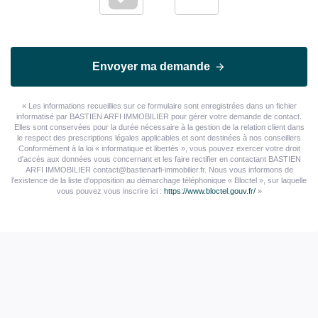
Envoyer ma demande
« Les informations recueillies sur ce formulaire sont enregistrées dans un fichier
informatisé par BASTIEN ARFI IMMOBILIER pour gérer votre demande de contact.
Elles sont conservées pour la durée nécessaire à la gestion de la relation client dans
le respect des prescriptions légales applicables et sont destinées à nos conseillers
Conformément à la loi « informatique et libertés », vous pouvez exercer votre droit
d'accès aux données vous concernant et les faire rectifier en contactant BASTIEN
ARFI IMMOBILIER contact@bastienarfi-immobilier.fr. Nous vous informons de
l'existence de la liste d'opposition au démarchage téléphonique « Bloctel », sur laquelle
vous pouvez vous inscrire ici :
https://www.bloctel.gouv.fr/
»