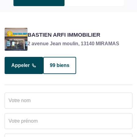
ARFI VICTORIN
BASTIEN ARFI IMMOBILIER
Responsable transaction en charge du bien
2 avenue Jean moulin, 13140 MIRAMAS
Appeler
99 biens
Appeler
14 biens