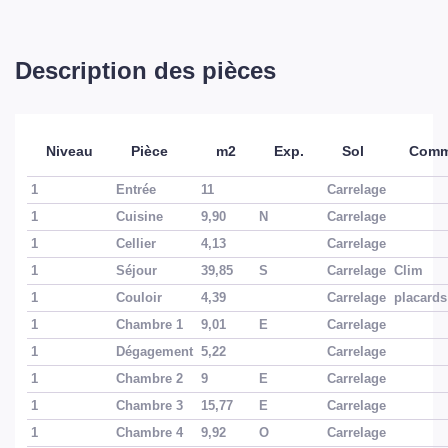
Description des pièces
Niveau
Pièce
m2
Exp.
Sol
Comm
1
Entrée
11
Carrelage
1
Cuisine
9,90
N
Carrelage
1
Cellier
4,13
Carrelage
1
Séjour
39,85
S
Carrelage
Clim
1
Couloir
4,39
Carrelage
placards
1
Chambre 1
9,01
E
Carrelage
1
Dégagement
5,22
Carrelage
1
Chambre 2
9
E
Carrelage
1
Chambre 3
15,77
E
Carrelage
1
Chambre 4
9,92
O
Carrelage