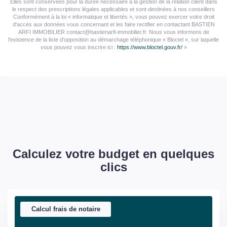
Elles sont conservées pour la durée nécessaire à la gestion de la relation client dans
le respect des prescriptions légales applicables et sont destinées à nos conseillers
Conformément à la loi « informatique et libertés », vous pouvez exercer votre droit
d'accès aux données vous concernant et les faire rectifier en contactant BASTIEN
ARFI IMMOBILIER contact@bastienarfi-immobilier.fr. Nous vous informons de
l'existence de la liste d'opposition au démarchage téléphonique « Bloctel », sur laquelle
vous pouvez vous inscrire ici :
https://www.bloctel.gouv.fr/
»
Calculez votre budget en quelques
clics
Calcul frais de notaire