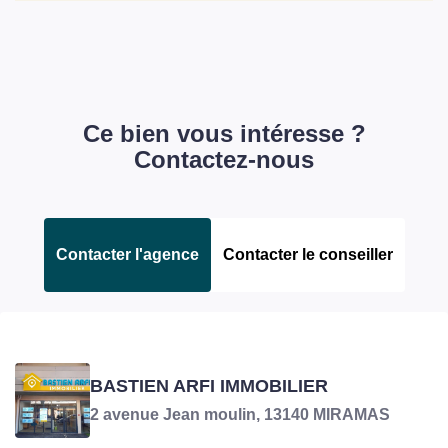
Ce bien vous intéresse ?
Contactez-nous
Contacter l'agence
Contacter le conseiller
GONALONS ANTHONY
BASTIEN ARFI IMMOBILIER
Négociateur en charge du bien
2 avenue Jean moulin, 13140 MIRAMAS