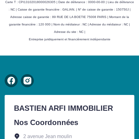
Carte T : CPI13102018000026305 | Date de délivrance : 0000-00-00 | Lieu de délivrance
: NC | Caisse de garantie financière : GALIAN. | N° de caisse de garantie : 150750J |
Adresse caisse de garantie : 89 RUE DE LA BOETIE 75008 PARIS | Montant de la
garantie financière : 120 000 | Nom du médiateur : NC | Adresse du médiateur : NC |
Adresse du site : NC |
Entreprise juridiquement et financièrement indépendante
BASTIEN ARFI IMMOBILIER
Nos Coordonnées
2 avenue Jean moulin