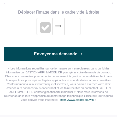
Déplacer l'image dans le cadre vide à droite
Envoyer ma demande
« Les informations recueillies sur ce formulaire sont enregistrées dans un fichier
informatisé par BASTIEN ARFI IMMOBILIER pour gérer votre demande de contact.
Elles sont conservées pour la durée nécessaire à la gestion de la relation client dans
le respect des prescriptions légales applicables et sont destinées à nos conseillers
Conformément à la loi « informatique et libertés », vous pouvez exercer votre droit
d'accès aux données vous concernant et les faire rectifier en contactant BASTIEN
ARFI IMMOBILIER contact@bastienarfi-immobilier.fr. Nous vous informons de
l'existence de la liste d'opposition au démarchage téléphonique « Bloctel », sur laquelle
vous pouvez vous inscrire ici :
https://www.bloctel.gouv.fr/
»