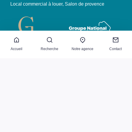
Local commercial à louer, Salon de provence
Accueil
Recherche
Notre agence
Contact
Ventes
Mentions légales
Nos honoraires
Plan du site
Copyright 2026 BASTIEN ARFI IMMOBILIER
|
Prestige
Réalisé par :
Programme neuf
Locations