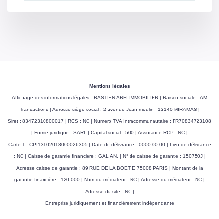
Mentions légales
Affichage des informations légales : BASTIEN ARFI IMMOBILIER | Raison sociale : AM
Transactions | Adresse siège social : 2 avenue Jean moulin - 13140 MIRAMAS |
Siret : 83472310800017 | RCS : NC | Numero TVA Intracommunautaire : FR70834723108
| Forme juridique : SARL | Capital social : 500 | Assurance RCP : NC |
Carte T : CPI13102018000026305 | Date de délivrance : 0000-00-00 | Lieu de délivrance
: NC | Caisse de garantie financière : GALIAN. | N° de caisse de garantie : 150750J |
Adresse caisse de garantie : 89 RUE DE LA BOETIE 75008 PARIS | Montant de la
garantie financière : 120 000 | Nom du médiateur : NC | Adresse du médiateur : NC |
Adresse du site : NC |
Entreprise juridiquement et financièrement indépendante