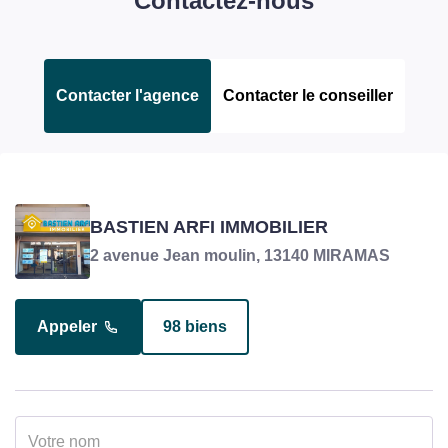
Contactez-nous
Contacter l'agence
Contacter le conseiller
BLAISE PRISCILLA
BASTIEN ARFI IMMOBILIER
Négociatrice en charge du bien
2 avenue Jean moulin, 13140 MIRAMAS
Appeler
98 biens
Appeler
4 biens