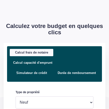
Visiophone
Non
Piscine
Oui
Accès PMR
Non
Calculez votre budget en quelques
clics
Sous-sol
Non
Gardien
Non
Calcul frais de notaire
Panneau Solaire
Non
Calcul capacité d'emprunt
Simulateur de crédit
Durée de remboursement
DIAGNOSTICS
Concerné par un Etat
Oui
des Risques et
Pollutions (ERP)