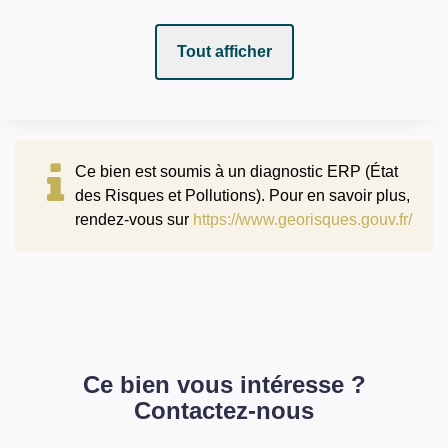
Prix
768000 EUR
Tout afficher
Bien soumis à
Non
l'encadrement des
loyers
Taxe Foncière
1254 EUR
Ce bien est soumis à un diagnostic ERP (État
des Risques et Pollutions). Pour en savoir plus,
rendez-vous sur
https://www.georisques.gouv.fr/
COPROPRIÉTÉ
Bien en copropriété
Non
SURFACES
Ce bien vous intéresse ?
Contactez-nous
Surface
270 m2