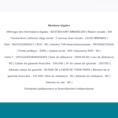
Mentions légales
Affichage des informations légales : BASTIEN ARFI IMMOBILIER | Raison sociale : AM
Transactions | Adresse siège social : 2 avenue Jean moulin - 13140 MIRAMAS |
Siret : 83472310800017 | RCS : NC | Numero TVA Intracommunautaire : FR70834723108
| Forme juridique : SARL | Capital social : 500 | Assurance RCP : NC |
Carte T : CPI13102018000026305 | Date de délivrance : 0000-00-00 | Lieu de délivrance
: NC | Caisse de garantie financière : GALIAN. | N° de caisse de garantie : 150750J |
Adresse caisse de garantie : 89 RUE DE LA BOETIE 75008 PARIS | Montant de la
garantie financière : 120 000 | Nom du médiateur : NC | Adresse du médiateur : NC |
Adresse du site : NC |
Entreprise juridiquement et financièrement indépendante