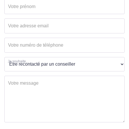
Chambres
5
Salle(s) de bains
1
Salle(s) d'eau
1
WC
3
Cuisine
Aménagée/équipée
Je souhaite...
Plain-pied
Non
Nombre niveaux
2
Séjour Double
Oui
Type Chauffage
Individuel
Etat intérieur
Bon