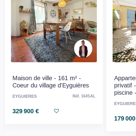
PUBLICITÉ
Biens d'exception
Non
CLASSES DPE/GES
Maison de ville - 161 m² -
Apparte
Coeur du village d'Eyguières
privatif
piscine 
EYGUIERES
Réf. 164SAL
EYGUIERE
Montant estimé des dépenses annuelles d'énergie pour
329 900 €
un usage standard entre 2860€ et 3880€. indexées aux
179 000
années 2021,2022 et 2023 (abonnement compris).