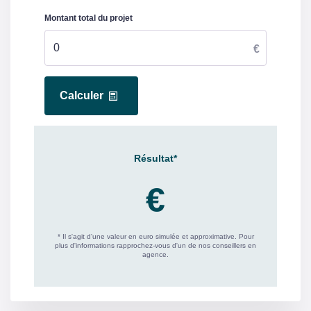
Date d'établissement
22/04/2025
Etat des Risques et
Pollutions(ERP)
Soumis à l'affichage
Oui
du DPE
Date établissement
24/04/2025
Diagnostic
Energétique
Consommation
C
énergie primaire
Valeur
135.6 kWh/m2 par an
consommation
énergie primaire
Gaz Effet de Serre
C