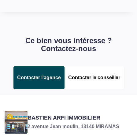
Ce bien vous intéresse ?
Contactez-nous
Contacter l'agence
Contacter le conseiller
BLAISE PRISCILLA
BASTIEN ARFI IMMOBILIER
Négociatrice en charge du bien
2 avenue Jean moulin, 13140 MIRAMAS