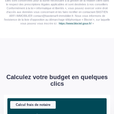
Elles sont conservées pour la durée nécessaire à la gestion de la relation client dans
le respect des prescriptions légales applicables et sont destinées à nos conseillers
Conformément à la loi « informatique et libertés », vous pouvez exercer votre droit
d'accès aux données vous concernant et les faire rectifier en contactant BASTIEN
ARFI IMMOBILIER contact@bastienarfi-immobilier.fr. Nous vous informons de
l'existence de la liste d'opposition au démarchage téléphonique « Bloctel », sur laquelle
vous pouvez vous inscrire ici :
https://www.bloctel.gouv.fr/
»
Calculez votre budget en quelques
clics
Calcul frais de notaire