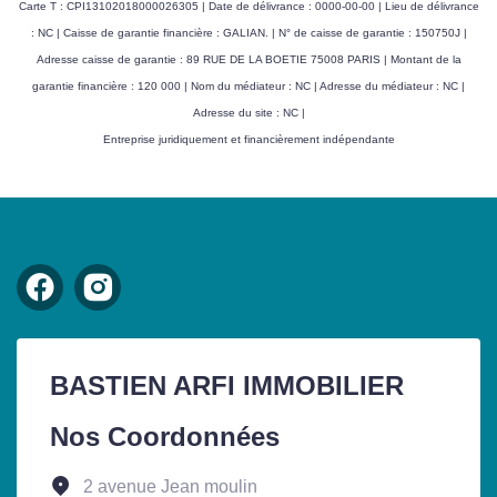
Carte T : CPI13102018000026305 | Date de délivrance : 0000-00-00 | Lieu de délivrance
: NC | Caisse de garantie financière : GALIAN. | N° de caisse de garantie : 150750J |
Adresse caisse de garantie : 89 RUE DE LA BOETIE 75008 PARIS | Montant de la
garantie financière : 120 000 | Nom du médiateur : NC | Adresse du médiateur : NC |
Adresse du site : NC |
Entreprise juridiquement et financièrement indépendante
BASTIEN ARFI IMMOBILIER
Nos Coordonnées
2 avenue Jean moulin