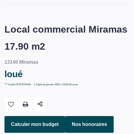
Local commercial Miramas
17.90 m2
13140 Miramas
loué
**
Loyer €415/mois
|
|
Dépôt de garantie: €830
13140 Miramas
Calculer mon budget
Nos honoraires