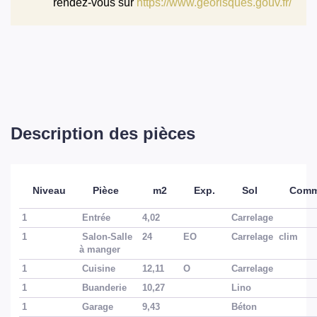
rendez-vous sur
https://www.georisques.gouv.fr/
Description des pièces
Niveau
Pièce
m2
Exp.
Sol
Comm
1
Entrée
4,02
Carrelage
1
Salon-Salle
24
EO
Carrelage
clim
à manger
1
Cuisine
12,11
O
Carrelage
1
Buanderie
10,27
Lino
1
Garage
9,43
Béton