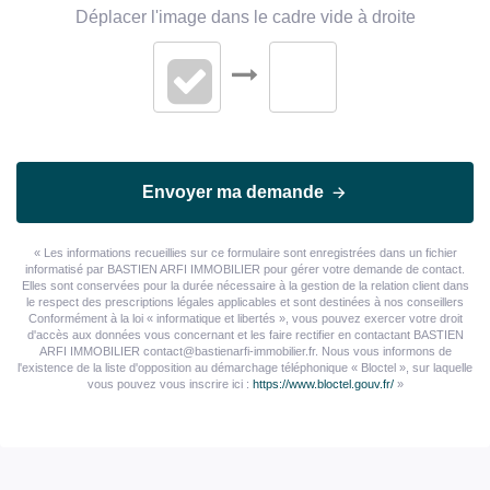
Déplacer l'image dans le cadre vide à droite
Envoyer ma demande
« Les informations recueillies sur ce formulaire sont enregistrées dans un fichier
informatisé par BASTIEN ARFI IMMOBILIER pour gérer votre demande de contact.
Elles sont conservées pour la durée nécessaire à la gestion de la relation client dans
le respect des prescriptions légales applicables et sont destinées à nos conseillers
Conformément à la loi « informatique et libertés », vous pouvez exercer votre droit
d'accès aux données vous concernant et les faire rectifier en contactant BASTIEN
ARFI IMMOBILIER contact@bastienarfi-immobilier.fr. Nous vous informons de
l'existence de la liste d'opposition au démarchage téléphonique « Bloctel », sur laquelle
vous pouvez vous inscrire ici :
https://www.bloctel.gouv.fr/
»