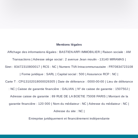
Mentions légales
Affichage des informations légales : BASTIEN ARFI IMMOBILIER | Raison sociale : AM
Transactions | Adresse siège social : 2 avenue Jean moulin - 13140 MIRAMAS |
Siret : 83472310800017 | RCS : NC | Numero TVA Intracommunautaire : FR70834723108
| Forme juridique : SARL | Capital social : 500 | Assurance RCP : NC |
Carte T : CPI13102018000026305 | Date de délivrance : 0000-00-00 | Lieu de délivrance
: NC | Caisse de garantie financière : GALIAN. | N° de caisse de garantie : 150750J |
Adresse caisse de garantie : 89 RUE DE LA BOETIE 75008 PARIS | Montant de la
garantie financière : 120 000 | Nom du médiateur : NC | Adresse du médiateur : NC |
Adresse du site : NC |
Entreprise juridiquement et financièrement indépendante