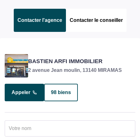
Contacter l'agence
Contacter le conseiller
ARFI VICTORIN
BASTIEN ARFI IMMOBILIER
Responsable transaction en charge du bien
2 avenue Jean moulin, 13140 MIRAMAS
Appeler
98 biens
Appeler
15 biens