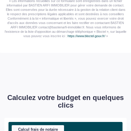
« Les informations recueillies sur ce formulaire sont enregistrées dans un fichier
informatisé par BASTIEN ARFI IMMOBILIER pour gérer votre demande de contact.
Elles sont conservées pour la durée nécessaire à la gestion de la relation client dans
le respect des prescriptions légales applicables et sont destinées à nos conseillers
Conformément à la loi « informatique et libertés », vous pouvez exercer votre droit
d'accès aux données vous concernant et les faire rectifier en contactant BASTIEN
ARFI IMMOBILIER contact@bastienarfi-immobilier.fr. Nous vous informons de
l'existence de la liste d'opposition au démarchage téléphonique « Bloctel », sur laquelle
vous pouvez vous inscrire ici :
https://www.bloctel.gouv.fr/
»
Calculez votre budget en quelques
clics
Calcul frais de notaire