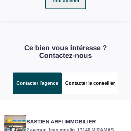
Tout afficher
Ce bien vous intéresse ?
Contactez-nous
Contacter l'agence
Contacter le conseiller
GONALONS ANTHONY
BASTIEN ARFI IMMOBILIER
Négociateur en charge du bien
2 avenue Jean moulin, 13140 MIRAMAS