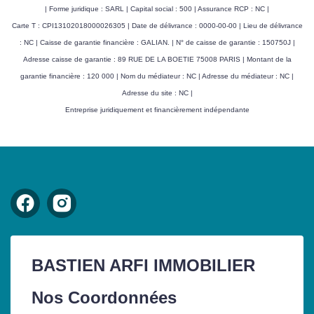
| Forme juridique : SARL | Capital social : 500 | Assurance RCP : NC |
Carte T : CPI13102018000026305 | Date de délivrance : 0000-00-00 | Lieu de délivrance
: NC | Caisse de garantie financière : GALIAN. | N° de caisse de garantie : 150750J |
Adresse caisse de garantie : 89 RUE DE LA BOETIE 75008 PARIS | Montant de la
garantie financière : 120 000 | Nom du médiateur : NC | Adresse du médiateur : NC |
Adresse du site : NC |
Entreprise juridiquement et financièrement indépendante
BASTIEN ARFI IMMOBILIER
Nos Coordonnées