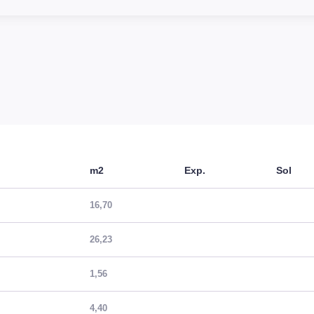
m2
Exp.
Sol
16,70
26,23
1,56
4,40