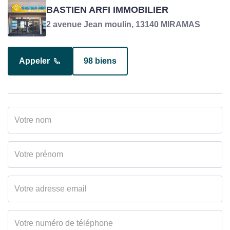
ARFI VICTORIN
BASTIEN ARFI IMMOBILIER
Responsable transaction en charge du bien
2 avenue Jean moulin, 13140 MIRAMAS
Appeler
98 biens
Appeler
15 biens