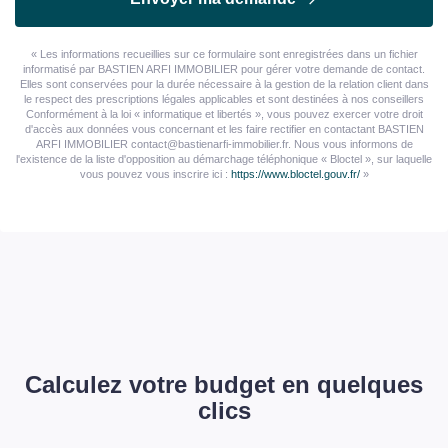
« Les informations recueillies sur ce formulaire sont enregistrées dans un fichier
informatisé par BASTIEN ARFI IMMOBILIER pour gérer votre demande de contact.
Elles sont conservées pour la durée nécessaire à la gestion de la relation client dans
le respect des prescriptions légales applicables et sont destinées à nos conseillers
Conformément à la loi « informatique et libertés », vous pouvez exercer votre droit
d'accès aux données vous concernant et les faire rectifier en contactant BASTIEN
ARFI IMMOBILIER contact@bastienarfi-immobilier.fr. Nous vous informons de
l'existence de la liste d'opposition au démarchage téléphonique « Bloctel », sur laquelle
vous pouvez vous inscrire ici :
https://www.bloctel.gouv.fr/
»
Calculez votre budget en quelques
clics