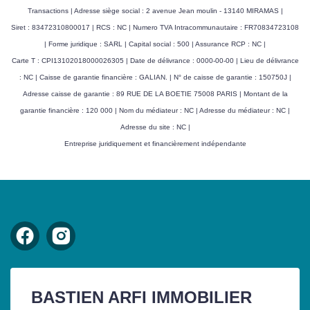
Transactions | Adresse siège social : 2 avenue Jean moulin - 13140 MIRAMAS |
Siret : 83472310800017 | RCS : NC | Numero TVA Intracommunautaire : FR70834723108
| Forme juridique : SARL | Capital social : 500 | Assurance RCP : NC |
Carte T : CPI13102018000026305 | Date de délivrance : 0000-00-00 | Lieu de délivrance
: NC | Caisse de garantie financière : GALIAN. | N° de caisse de garantie : 150750J |
Adresse caisse de garantie : 89 RUE DE LA BOETIE 75008 PARIS | Montant de la
garantie financière : 120 000 | Nom du médiateur : NC | Adresse du médiateur : NC |
Adresse du site : NC |
Entreprise juridiquement et financièrement indépendante
BASTIEN ARFI IMMOBILIER