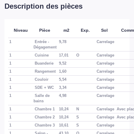
Description des pièces
Niveau
Pièce
m2
Exp.
Sol
Comme
1
Entrée -
9,78
Carrelage
Dégagement
1
Cuisine
17,01
O
Carrelage
1
Buanderie
9,52
Carrelage
1
Rangement
1,60
Carrelage
1
Couloir
5,54
Carrelage
1
SDE + WC
3,34
Carrelage
1
Salle de
4,98
Carrelage
bains
1
Chambre 1
10,24
N
Carrelage
Avec pla
1
Chambre 2
10,24
S
Carrelage
Avec pla
1
Chambre 3
10,61
S
Carrelage
1
Salon -
43,10
O
Carrelage