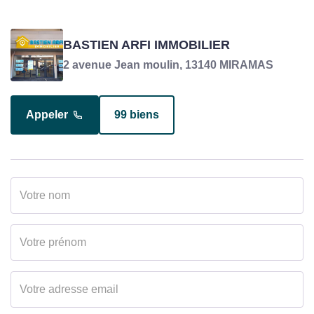
GONALONS ANTHONY
BASTIEN ARFI IMMOBILIER
Négociateur en charge du bien
2 avenue Jean moulin, 13140 MIRAMAS
Appeler
99 biens
Appeler
15 biens