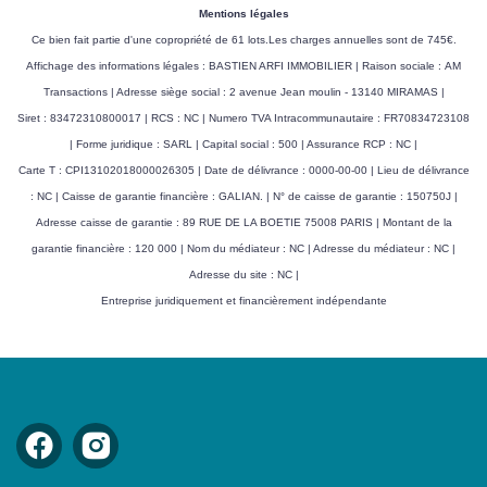
Mentions légales
Ce bien fait partie d'une copropriété de 61 lots.Les charges annuelles sont de 745€.
Affichage des informations légales : BASTIEN ARFI IMMOBILIER | Raison sociale : AM
Transactions | Adresse siège social : 2 avenue Jean moulin - 13140 MIRAMAS |
Siret : 83472310800017 | RCS : NC | Numero TVA Intracommunautaire : FR70834723108
| Forme juridique : SARL | Capital social : 500 | Assurance RCP : NC |
Carte T : CPI13102018000026305 | Date de délivrance : 0000-00-00 | Lieu de délivrance
: NC | Caisse de garantie financière : GALIAN. | N° de caisse de garantie : 150750J |
Adresse caisse de garantie : 89 RUE DE LA BOETIE 75008 PARIS | Montant de la
garantie financière : 120 000 | Nom du médiateur : NC | Adresse du médiateur : NC |
Adresse du site : NC |
Entreprise juridiquement et financièrement indépendante