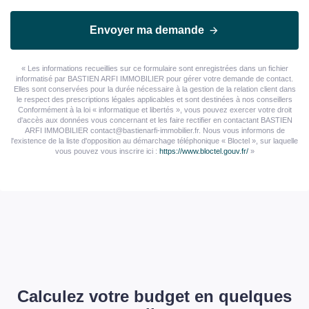
Envoyer ma demande
« Les informations recueillies sur ce formulaire sont enregistrées dans un fichier
informatisé par BASTIEN ARFI IMMOBILIER pour gérer votre demande de contact.
Elles sont conservées pour la durée nécessaire à la gestion de la relation client dans
le respect des prescriptions légales applicables et sont destinées à nos conseillers
Conformément à la loi « informatique et libertés », vous pouvez exercer votre droit
d'accès aux données vous concernant et les faire rectifier en contactant BASTIEN
ARFI IMMOBILIER contact@bastienarfi-immobilier.fr. Nous vous informons de
l'existence de la liste d'opposition au démarchage téléphonique « Bloctel », sur laquelle
vous pouvez vous inscrire ici :
https://www.bloctel.gouv.fr/
»
Calculez votre budget en quelques