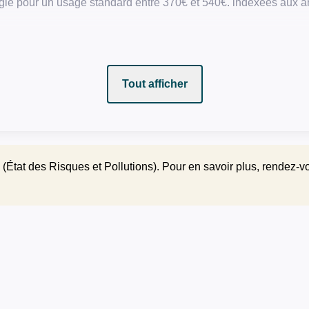
gie pour un usage standard entre 370€ et 540€. indexées aux
Tout afficher
(État des Risques et Pollutions). Pour en savoir plus, rendez-v