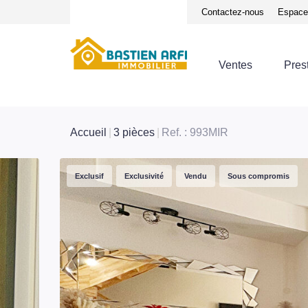
Notre équipe
Avis clients
Contactez-nous
Espace 
Ventes
Pres
Accueil
3 pièces
Ref. : 993MIR
Exclusif
Exclusivité
Vendu
Sous compromis