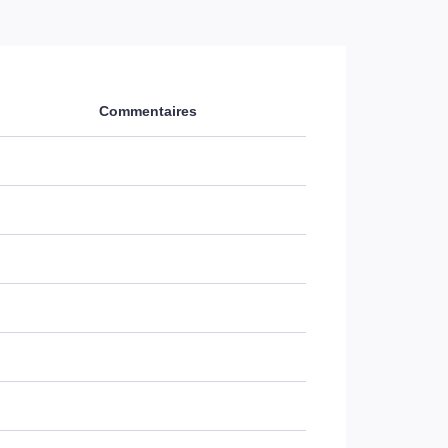
Commentaires
e
e
e
e
e
e