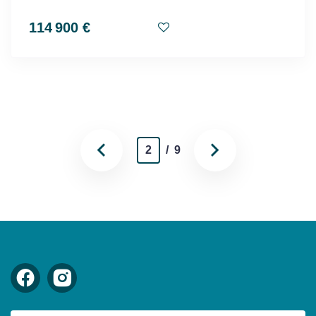
114 900 €
2
/ 9