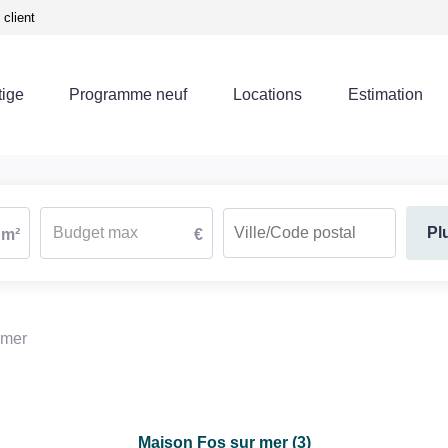
client
tige
Programme neuf
Locations
Estimation
Pl
m²
€
 mer
Maison Fos sur mer (3)